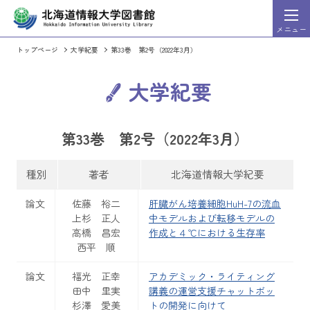
メニュー
トップページ
大学紀要
第33巻 第2号（2022年3月）
HIU Discovery
索システム）
（まとめて文献検
詳細
大学紀要
検索
HIU Discovery利用ガイド
HIU Discoveryに切り替える
OPAC（蔵書検索シス
第33巻 第2号（2022年3月）
種別
著者
北海道情報大学紀要
週刊東洋経済」「一橋ビジネスレビュー」など、東洋経
情報処理学会発行の出版物のうち会誌
論文
佐藤 裕二
肝臓がん培養細胞HuH-7の流血
ビジネス・企業情報誌を検索・閲覧することができるサ
論文集、英文誌の全文を収録。発行後2
上杉 正人
中モデルおよび転移モデルの
スになっています。
高橋 昌宏
作成と４℃における生存率
西平 順
論文
福光 正幸
アカデミック・ライティング
田中 里実
講義の運営支援チャットボッ
杉澤 愛美
トの開発に向けて