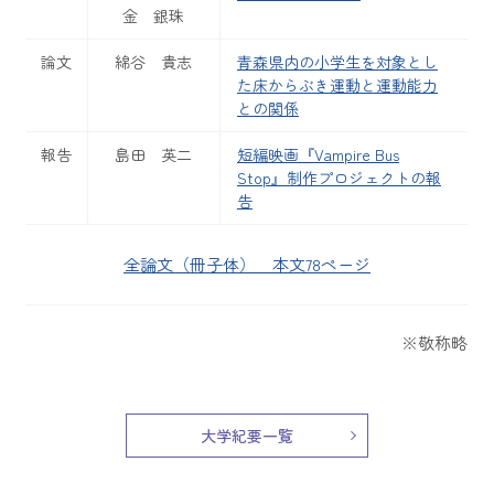
金 銀珠
論文
綿谷 貴志
青森県内の小学生を対象とし
た床からぶき運動と運動能力
との関係
報告
島田 英二
短編映画『Vampire Bus
Stop』制作プロジェクトの報
告
全論文（冊子体） 本文78ページ
※敬称略
大学紀要一覧