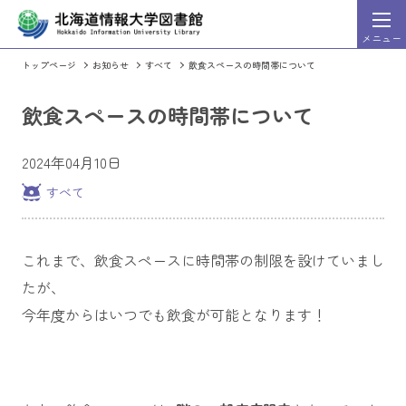
メニュー
トップページ
お知らせ
すべて
飲食スペースの時間帯について
HIU Discovery
索システム）
（まとめて文献検
詳細
飲食スペースの時間帯について
検索
HIU Discovery利用ガイド
HIU Discoveryに切り替える
OPAC（蔵書検索シス
2024年04月10日
すべて
これまで、飲食スペースに時間帯の制限を設けていまし
週刊東洋経済」「一橋ビジネスレビュー」など、東洋経
情報処理学会発行の出版物のうち会誌
ビジネス・企業情報誌を検索・閲覧することができるサ
論文集、英文誌の全文を収録。発行後2
たが、
スになっています。
今年度からはいつでも飲食が可能となります！