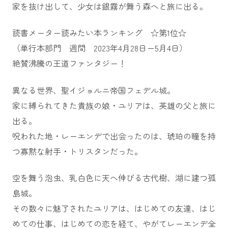
家を抜け出して、少女は銀霧が舞う森へと旅に出る。
読書メーター読みたい本ランキング ☆第1位☆
（単行本部門 週間 2023年4月28日ー5月4日）
絶賛沸騰の王道ファンタジー！
異なる世界、聖イジョルニ帝国フェデル城。
家に縛られてきた貴族の娘・ユリアは、英雄の父と旅に
出る。
呪われた地・レーエンデで出会ったのは、琥珀の瞳を持
つ寡黙な射手・トリスタンだった。
空を舞う泡虫、乳白色に天へ伸びる古代樹、湖に建つ孤
島城。
その数々に魅了されたユリアは、はじめての友達、はじ
めての仕事、はじめての恋を経て、やがてレーエンデ全