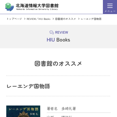
メニュー
トップページ
REVIEW／HIU Books
図書館のオススメ
レーエンデ国物語
HIU Discovery
索システム）
（まとめて文献検
詳細
検索
REVIEW
HIU Discovery利用ガイド
HIU
Books
HIU Discoveryに切り替える
OPAC（蔵書検索シス
図書館のオススメ
週刊東洋経済」「一橋ビジネスレビュー」など、東洋経
情報処理学会発行の出版物のうち会誌
ビジネス・企業情報誌を検索・閲覧することができるサ
論文集、英文誌の全文を収録。発行後2
スになっています。
レーエンデ国物語
著者名
多崎礼著