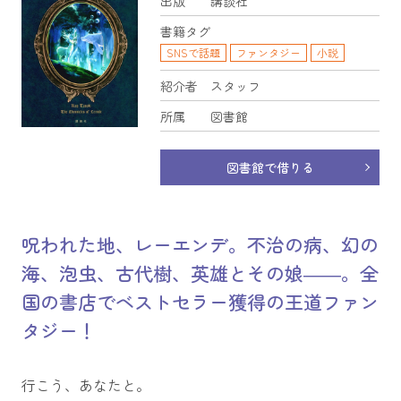
出版
講談社
書籍タグ
SNSで話題
ファンタジー
小説
紹介者
スタッフ
所属
図書館
図書館で借りる
呪われた地、レーエンデ。不治の病、幻の
海、泡虫、古代樹、英雄とその娘――。全
国の書店でベストセラー獲得の王道ファン
タジー！
行こう、あなたと。