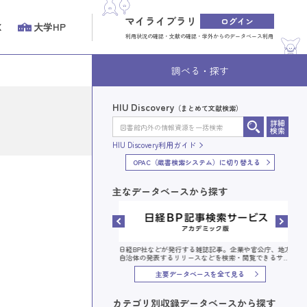
マイライブラリ
ログイン
K
大学HP
利用状況の確認・文献の確認・学外からのデータベース利用
調べる・探す
HIU Discovery
テム）
（まとめて文献検索）
詳細
詳細
検索
検索
HIU Discovery利用ガイド
coveryに切り替える
OPAC（蔵書検索システム）に切り替える
主なデータベースから探す
研究データ・研究プロジェクト
日経BP社などが発行する雑誌記事。企業や官公庁、地方
合的に検索することができるサ
自治体の発表するリリースなどを検索・閲覧できるサー
ビスです。
主要データベースを全て見る
カテゴリ別収録データベースから探す