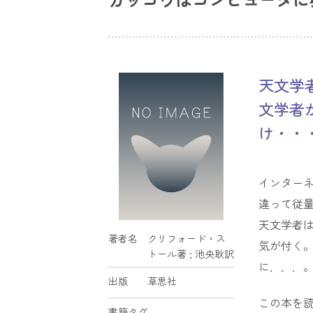
天文学
文学者
け・・
インターネ
違って従
天文学者は
著者名
クリフォード・ス
気が付く
トール著 ; 池央耿訳
に．．．
出版
草思社
この本を
書籍タグ