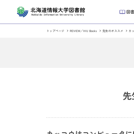
図
トップページ
REVIEW／HIU Books
先生のオススメ
カ
先
カッコウはコンピュータに卵