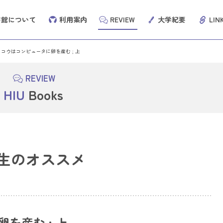
書館について
利用案内
REVIEW
大学紀要
LIN
ッコウはコンピュータに卵を産む ; 上
REVIEW
OPAC
（蔵書検索シス
HIU
Books
HIU Dis
生のオススメ
70以上の辞事典、叢書、雑誌が検索できる国内最大級の
雑誌記事・論文・図書・
辞書・事典サイトです。
（科研費研究など）を総
ービスです。
を産む ; 上