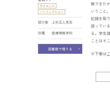
解できた
サイエンス
いうこと
ノンフィクション
記録を取
紹介者
上杉正人先生
語ってい
る。学生
所属
医療情報学科
ことはそ
図書館で借りる
※下巻は