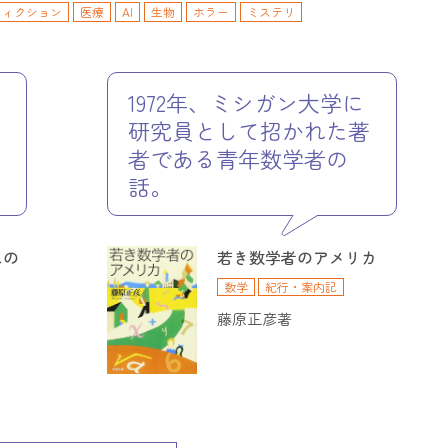
フィクション
医療
AI
生物
ホラー
ミステリ
記
統計学
マンガ
プログラミング
電子工作
SF
青春
ットネス
経済・経営
社会科学
見
1972年、ミシガン大学に
研究員として招かれた著
者である青年数学者の
話。
スの
若き数学者のアメリカ
数学
紀行・案内記
藤原正彦著