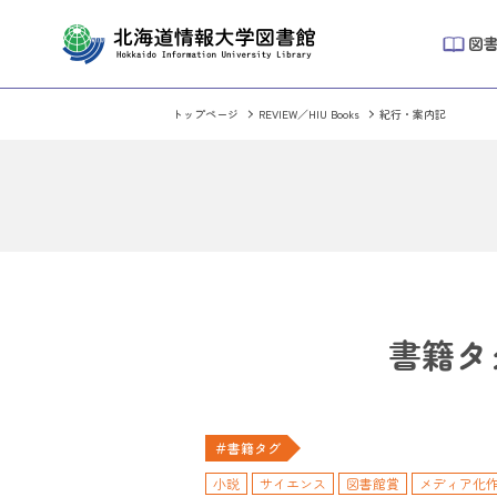
図
トップページ
REVIEW／HIU Books
紀行・案内記
書籍タ
＃書籍タグ
小説
サイエンス
図書館賞
メディア化