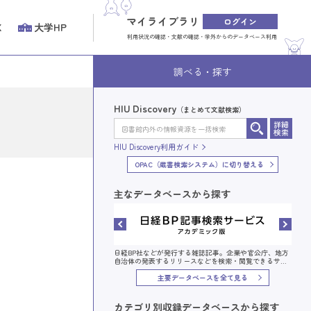
マイライブラリ
ログイン
K
大学HP
利用状況の確認・文献の確認・学外からのデータベース利用
調べる・探す
HIU Discovery
テム）
（まとめて文献検索）
詳細
詳細
検索
検索
HIU Discovery利用ガイド
coveryに切り替える
OPAC（蔵書検索システム）に切り替える
主なデータベースから探す
研究データ・研究プロジェクト
日経BP社などが発行する雑誌記事。企業や官公庁、地方
合的に検索することができるサ
自治体の発表するリリースなどを検索・閲覧できるサー
ビスです。
主要データベースを全て見る
カテゴリ別収録データベースから探す