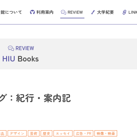
書館について
利用案内
REVIEW
大学紀要
LIN
REVIEW
OPAC
（蔵書検索シス
HIU
Books
HIU Dis
グ：紀行・案内記
70以上の辞事典、叢書、雑誌が検索できる国内最大級の
雑誌記事・論文・図書・
辞書・事典サイトです。
（科研費研究など）を総
ービスです。
作品
デザイン
芸術
歴史
エッセイ
広告・PR
映像・映画