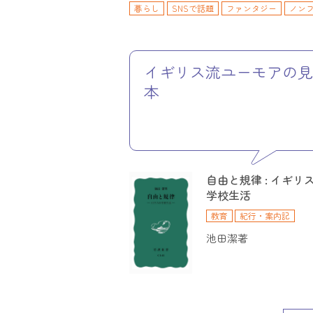
暮らし
SNSで話題
ファンタジー
ノン
情報学・情報科学
航空・宇宙
紀行・案内
運輸・交通
数学
教育
スポーツ・フィ
イギリス流ユーモアの
本
自由と規律 : イギリ
学校生活
教育
紀行・案内記
池田潔著