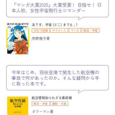
運輸・交通
数学
教育
スポーツ・フィットネス
経済・経営
『マンガ大賞2025』大賞受賞！ 目指せ！ 日
社会科学
本人初、女性宇宙飛行士コマンダー
ありす、宇宙 (どこ) までも ; 1
SNSで話題
サイエンス
マンガ
航空・宇宙
売野機子著
今年はじめ、羽田空港で発生した航空機の
事故で何があったのか。そんな疑問から手
に取った本です。
航空管制知られざる最前線
航空・宇宙
運輸・交通
タワーマン著