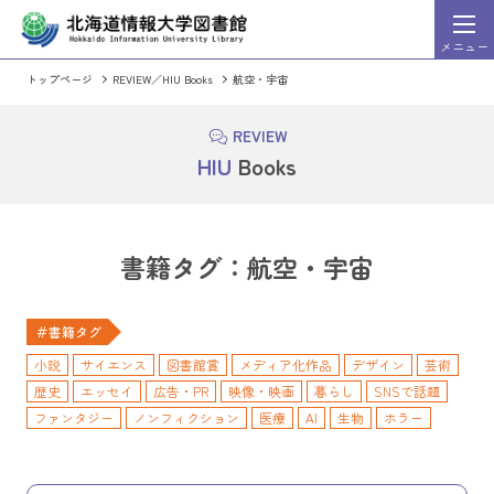
メニュー
トップページ
REVIEW／HIU Books
航空・宇宙
HIU Discovery
索システム）
（まとめて文献検
詳細
検索
REVIEW
HIU Discovery利用ガイド
HIU
Books
HIU Discoveryに切り替える
OPAC（蔵書検索シス
書籍タグ：航空・宇宙
週刊東洋経済」「一橋ビジネスレビュー」など、東洋経
情報処理学会発行の出版物のうち会誌
＃書籍タグ
ビジネス・企業情報誌を検索・閲覧することができるサ
論文集、英文誌の全文を収録。発行後2
スになっています。
小説
サイエンス
図書館賞
メディア化作品
デザイン
芸術
歴史
エッセイ
広告・PR
映像・映画
暮らし
SNSで話題
ファンタジー
ノンフィクション
医療
AI
生物
ホラー
ミステリ
情報学・情報科学
航空・宇宙
紀行・案内記
統計学
マンガ
プログラミング
電子工作
SF
青春