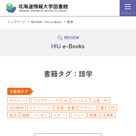
メニュー
トップページ
REVIEW／HIU e-Books
語学
HIU Discovery
索システム）
（まとめて文献検
詳細
検索
REVIEW
HIU Discovery利用ガイド
HIU
e-Books
HIU Discoveryに切り替える
OPAC（蔵書検索シス
書籍タグ：語学
週刊東洋経済」「一橋ビジネスレビュー」など、東洋経
情報処理学会発行の出版物のうち会誌
＃書籍タグ
ビジネス・企業情報誌を検索・閲覧することができるサ
論文集、英文誌の全文を収録。発行後2
スになっています。
サイエンス
プログラミング
AI
ビジネス
広告・PR
Web制作
グラフィック
音楽・音響
デザイン
電子工作
就活
発表・プレゼン
スポーツ
グルメ
映像
写真集
ミステリ
メディア化作品
小説
経済学