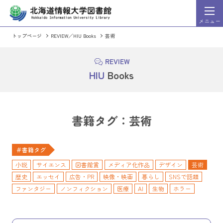
メニュー
トップページ
REVIEW／HIU Books
芸術
HIU Discovery
索システム）
（まとめて文献検
詳細
検索
REVIEW
HIU Discovery利用ガイド
HIU
Books
HIU Discoveryに切り替える
OPAC（蔵書検索シス
書籍タグ：芸術
週刊東洋経済」「一橋ビジネスレビュー」など、東洋経
情報処理学会発行の出版物のうち会誌
＃書籍タグ
ビジネス・企業情報誌を検索・閲覧することができるサ
論文集、英文誌の全文を収録。発行後2
スになっています。
小説
サイエンス
図書館賞
メディア化作品
デザイン
芸術
歴史
エッセイ
広告・PR
映像・映画
暮らし
SNSで話題
ファンタジー
ノンフィクション
医療
AI
生物
ホラー
ミステリ
情報学・情報科学
航空・宇宙
紀行・案内記
統計学
マンガ
プログラミング
電子工作
SF
青春