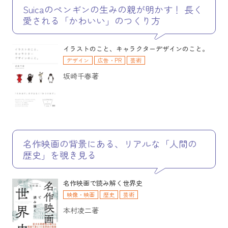
運輸・交通
数学
教育
スポーツ・フィットネス
経済・経営
Suicaのペンギンの生みの親が明かす！ 長く
社会科学
愛される「かわいい」のつくり方
イラストのこと、キャラクターデザインのこと。
デザイン
広告・PR
芸術
坂崎千春著
名作映画の背景にある、リアルな「人間の
歴史」を覗き見る
名作映画で読み解く世界史
映像・映画
歴史
芸術
本村凌二著