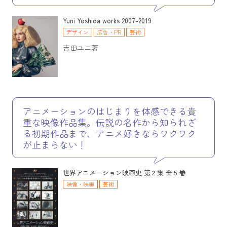
Yuni Yoshida works 2007-2019
デザイン
広告・PR
芸術
吉田ユニ著
アニメーションのはじまりを体感できる貴
重な映像作品集。伝説の名作から知られざ
る初期作品まで、アニメ好きならワクワク
が止まらない！
世界アニメーション映画史 第２集 全５巻
映像・映画
芸術