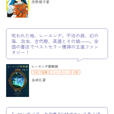
売野機子著
呪われた地、レーエンデ。不治の病、幻の
海、泡虫、古代樹、英雄とその娘――。全
国の書店でベストセラー獲得の王道ファン
タジー！
レーエンデ国物語
SNSで話題
ファンタジー
小説
多崎礼著
Twitterでバズった”3色だけ“でセンス良く決