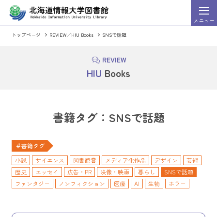
メニュー
トップページ
REVIEW／HIU Books
SNSで話題
HIU Discovery
索システム）
（まとめて文献検
詳細
検索
REVIEW
HIU Discovery利用ガイド
HIU
Books
HIU Discoveryに切り替える
OPAC（蔵書検索シス
書籍タグ：SNSで話題
週刊東洋経済」「一橋ビジネスレビュー」など、東洋経
情報処理学会発行の出版物のうち会誌
＃書籍タグ
ビジネス・企業情報誌を検索・閲覧することができるサ
論文集、英文誌の全文を収録。発行後2
スになっています。
小説
サイエンス
図書館賞
メディア化作品
デザイン
芸術
歴史
エッセイ
広告・PR
映像・映画
暮らし
SNSで話題
ファンタジー
ノンフィクション
医療
AI
生物
ホラー
ミステリ
情報学・情報科学
航空・宇宙
紀行・案内記
統計学
マンガ
プログラミング
電子工作
SF
青春