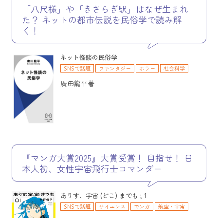
運輸・交通
数学
教育
スポーツ・フィットネス
経済・経営
「八尺様」や「きさらぎ駅」はなぜ生まれ
社会科学
た？ ネットの都市伝説を民俗学で読み解
く！
ネット怪談の民俗学
SNSで話題
ファンタジー
ホラー
社会科学
廣田龍平著
『マンガ大賞2025』大賞受賞！ 目指せ！ 日
本人初、女性宇宙飛行士コマンダー
ありす、宇宙 (どこ) までも ; 1
SNSで話題
サイエンス
マンガ
航空・宇宙