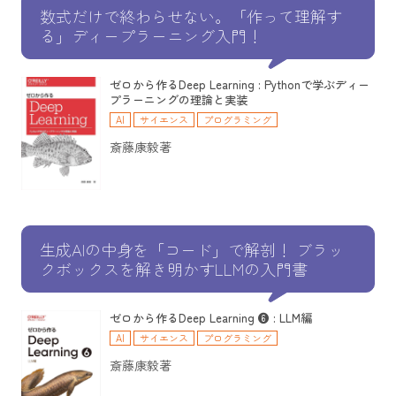
数式だけで終わらせない。「作って理解す
る」ディープラーニング入門！
ゼロから作るDeep Learning : Pythonで学ぶディー
プラーニングの理論と実装
AI
サイエンス
プログラミング
斎藤康毅著
生成AIの中身を「コード」で解剖！ ブラッ
クボックスを解き明かすLLMの入門書
ゼロから作るDeep Learning ❻ : LLM編
AI
サイエンス
プログラミング
斎藤康毅著