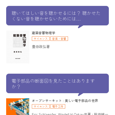
聴いてほしい音を聴かせるには？ 聴かせた
くない音を聴かせないためには…
建築音響物理学
サイエンス
音楽・音響
豊田政弘著
電子部品の断面図を見たことはあります
か？
オープンサーキット : 美しい電子部品の世界
サイエンス
電子工作
Eric Schlaepfer, Windell H.Oskay共著 ; 秋田純一