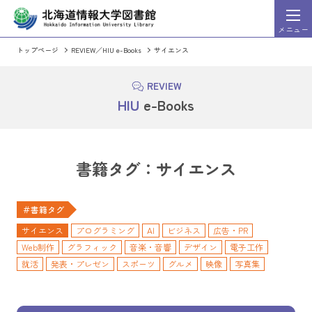
メニュー
トップページ
REVIEW／HIU e-Books
サイエンス
HIU Discovery
索システム）
（まとめて文献検
詳細
検索
REVIEW
HIU Discovery利用ガイド
HIU
e-Books
HIU Discoveryに切り替える
OPAC（蔵書検索シス
書籍タグ：サイエンス
週刊東洋経済」「一橋ビジネスレビュー」など、東洋経
情報処理学会発行の出版物のうち会誌
＃書籍タグ
ビジネス・企業情報誌を検索・閲覧することができるサ
論文集、英文誌の全文を収録。発行後2
スになっています。
サイエンス
プログラミング
AI
ビジネス
広告・PR
Web制作
グラフィック
音楽・音響
デザイン
電子工作
就活
発表・プレゼン
スポーツ
グルメ
映像
写真集
ミステリ
メディア化作品
小説
経済学